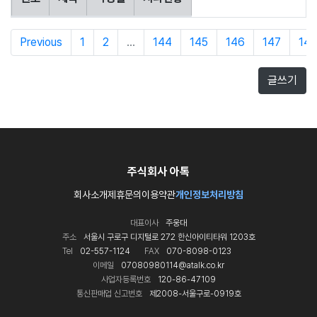
Previous
1
2
...
144
145
146
147
14
글쓰기
주식회사 아톡
회사소개
제휴문의
이용약관
개인정보처리방침
대표이사
주웅대
주소
서울시 구로구 디지털로 272 한신아이티타워 1203호
Tel
02-557-1124
FAX
070-8098-0123
이메일
07080980114@atalk.co.kr
사업자등록번호
120-86-47109
통신판매업 신고번호
제2008-서울구로-0919호