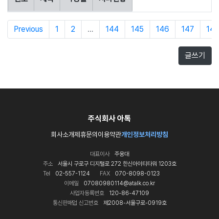
Previous
1
2
...
144
145
146
147
14
글쓰기
주식회사 아톡
회사소개
제휴문의
이용약관
개인정보처리방침
대표이사
주웅대
주소
서울시 구로구 디지털로 272 한신아이티타워 1203호
Tel
02-557-1124
FAX
070-8098-0123
이메일
07080980114@atalk.co.kr
사업자등록번호
120-86-47109
통신판매업 신고번호
제2008-서울구로-0919호