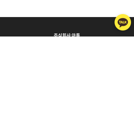
주식회사 아톡
회사소개
제휴문의
이용약관
개인정보처리방침
대표이사
주웅대
주소
서울시 구로구 디지털로 272 한신아이티타워 1203호
Tel
02-557-1124
FAX
070-8098-0123
이메일
07080980114@atalk.co.kr
사업자등록번호
120-86-47109
통신판매업 신고번호
제2008-서울구로-0919호
고객센터
1877-6280
070-8098-0114