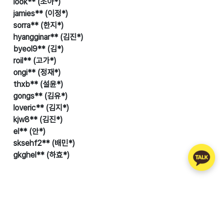
look** (조아*)
jamies** (이정*)
sorra** (한지*)
hyangginar** (김진*)
byeol9** (김*)
roil** (고가*)
ongi** (정재*)
thxb** (설윤*)
gongs** (김유*)
loveric** (김지*)
kjw8** (김진*)
el** (안*)
sksehf2** (배민*)
gkghel** (하효*)
※ 모바일 기프티콘은
12월 19일(목)
발송됩니다 .