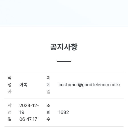
공지사항
작
이
성
아톡
메
customer@goodtelecom.co.kr
자
일
작
2024-12-
조
성
19
회
1682
일
06:47:17
수